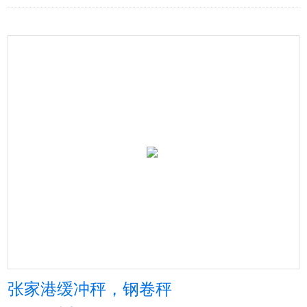
张家港缓冲秤，钢卷秤