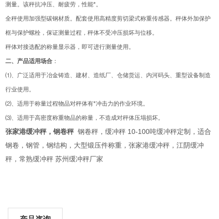
测量。该秤抗冲压、耐疲劳，性能*。
全秤使用加强型碳钢材质。配套使用高精度剪切梁式称重传感器。秤体外加保护
框与保护螺栓，保证测量过程，秤体不受冲压损坏与位移。
秤体对接选配的称量显示器，即可进行测量使用。
二、产品适用场合
：
⑴、广泛适用于冶金铸造、建材、造纸厂、仓储货运、内河码头、重型设备制造
行业使用。
⑵、适用于称量过程物品对秤体有*冲击力的作业环境。
⑶、适用于高密度称重物品的称量，不造成对秤体压塌损坏。
张家港缓冲秤，钢卷秤
钢卷秤，缓冲秤 10-100吨缓冲秤定制，适合
钢卷，钢管，钢结构，大型锻压件称重，张家港缓冲秤，江阴缓冲
秤，常熟缓冲秤 苏州缓冲秤厂家