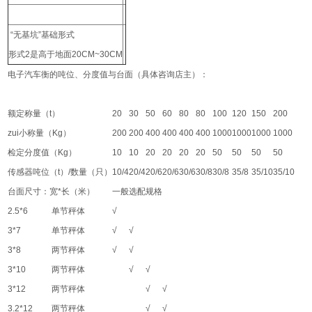
“无基坑”基础形式
形式2是高于地面20CM~30CM
电子汽车衡的吨位、分度值与台面（具体咨询店主）：
额定称量（t）
20
30
50
60
80
80
100
120
150
200
zui小称量（Kg）
200
200
400
400
400
400
1000
1000
1000
1000
检定分度值（Kg）
10
10
20
20
20
20
50
50
50
50
传感器吨位（t）/数量（只）
10/4
20/4
20/6
20/6
30/6
30/8
30/8
35/8
35/10
35/10
台面尺寸：宽*长（米）
一般选配规格
2.5*6
单节秤体
√
3*7
单节秤体
√
√
3*8
两节秤体
√
√
3*10
两节秤体
√
√
3*12
两节秤体
√
√
3.2*12
两节秤体
√
√