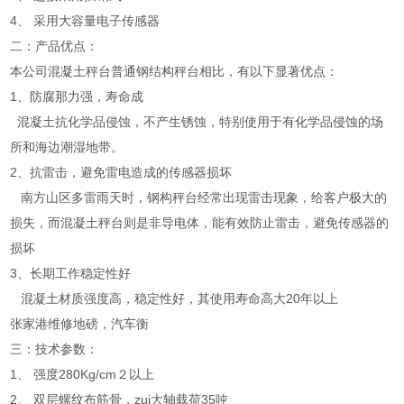
4、 采用大容量电子传感器
二：产品优点：
本公司混凝土秤台普通钢结构秤台相比，有以下显著优点：
1、防腐那力强，寿命成
混凝土抗化学品侵蚀，不产生锈蚀，特别使用于有化学品侵蚀的场
所和海边潮湿地带。
2、抗雷击，避免雷电造成的传感器损坏
南方山区多雷雨天时，钢构秤台经常出现雷击现象，给客户极大的
损失，而混凝土秤台则是非导电体，能有效防止雷击，避免传感器的
损坏
3、长期工作稳定性好
混凝土材质强度高，稳定性好，其使用寿命高大20年以上
张家港维修地磅，汽车衡
三：技术参数：
1、 强度280Kg/cm２以上
2、 双层螺纹布筋骨，zui大轴载荷35吨