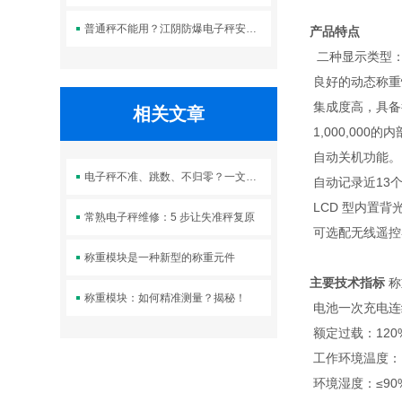
普通秤不能用？江阴防爆电子秤安全优势全解析
产品特点
二种显示类型： 
良好的动态称重
集成度高，具备
相关文章
1,000,00
自动关机功能。
电子秤不准、跳数、不归零？一文教你搞定江阴维修电子秤
自动记录近13
LCD 型内置背
常熟电子秤维修：5 步让失准秤复原
可选配无线遥控
称重模块是一种新型的称重元件
主要技术指标
称
称重模块：如何精准测量？揭秘！
电池一次充电连续工
额定过载：120%
工作环境温度： -
环境湿度：≤90%