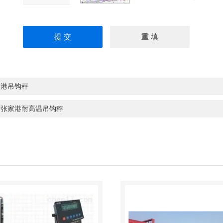
家港吊钩秤
磅张家港耐高温吊钩秤