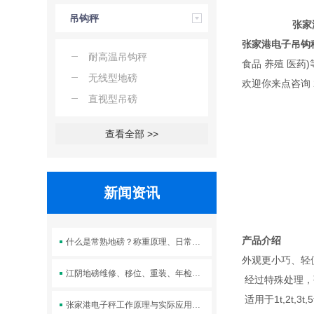
吊钩秤
张家
张家港电子吊钩
耐高温吊钩秤
食品 养殖 医药
无线型地磅
欢迎你来点咨询 
直视型吊磅
查看全部 >>
新闻资讯
产品介绍
什么是常熟地磅？称重原理、日常校准与维护方法汇总
外观更小巧、轻便
江阴地磅维修、移位、重装、年检服务
经过特殊处理，
适用于1t,2t,3
张家港电子秤工作原理与实际应用场景解析