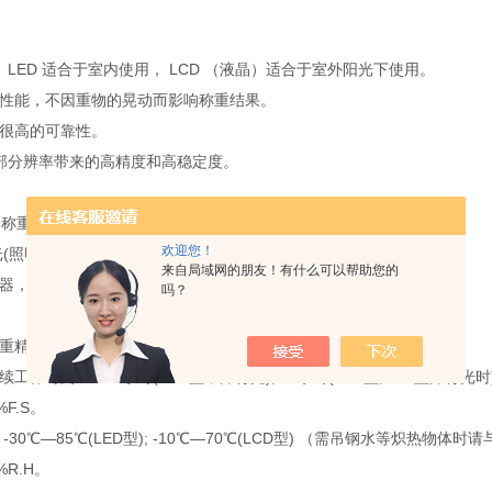
LED 适合于室内使用， LCD （液晶）适合于室外阳光下使用。
性能，不因重物的晃动而影响称重结果。
很高的可靠性。
0的内部分辨率带来的高精度和高稳定度。
个称重记录并不受关电影响。
欢迎您！
光(照明系统)，即使光线阴暗环境也清晰显示。
来自局域网的朋友！有什么可以帮助您的
器，方便操作。
吗？
重精度：符合国标级秤标准。
作时间： 150小时(LCD型不开背光); 60小时(LED型;LCD型开背光时
F.S。
30℃—85℃(LED型); -10℃—70℃(LCD型) （需吊钢水等炽热物体
R.H。