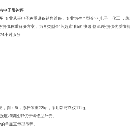
港电子吊钩秤
秤
专业从事电子称重设备销售维修，专业为生产型企业(电子，化工 ，纺
)等提供称重解决方案，为各类型企业(超市 邮政 快递 物流)等提供优质快
24小时服务
，例：5t，原秤体重22kg，采用新材料仅17kg。
强度和韧性都优于铸铝型外壳。
t,5t的单显直示型吊秤。