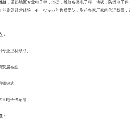
维修
，常熟地区专业电子秤，地磅，维修各类电子秤，地磅，防爆电子秤
年的衡器经营经验，有一批专业的售后团队，取得多家厂家的代理权限，
点：
用专业型材形成、
用双层布筋
用插销式
容量电子传感器
点：