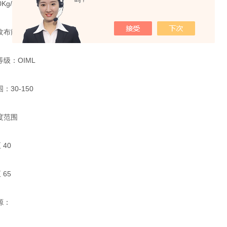
吗？
g/cm2以上
布筋骨，zui大轴载荷35吨
级：OIML
30-150
度范围
40
65
源：