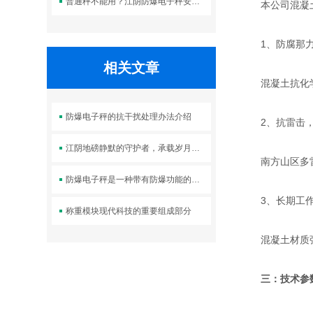
普通秤不能用？江阴防爆电子秤安全优势全解析
本公司混凝土
1、防腐那力
相关文章
混凝土抗化学
防爆电子秤的抗干扰处理办法介绍
2、抗雷击，
江阴地磅静默的守护者，承载岁月的重量
南方山区多雷雨
防爆电子秤是一种带有防爆功能的电子秤
3、长期工作
称重模块现代科技的重要组成部分
混凝土材质强度
三：技术参