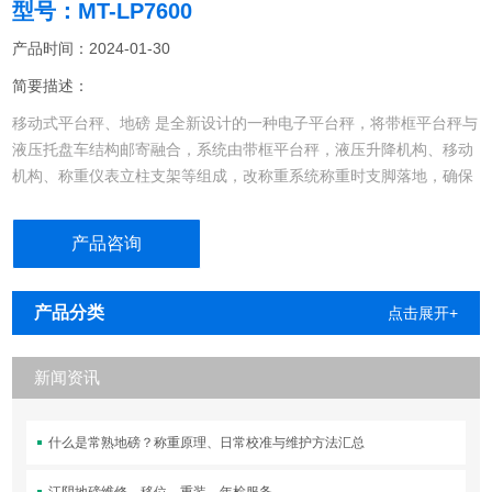
型号：MT-LP7600
产品时间：2024-01-30
简要描述：
移动式平台秤、地磅 是全新设计的一种电子平台秤，将带框平台秤与
液压托盘车结构邮寄融合，系统由带框平台秤，液压升降机构、移动
机构、称重仪表立柱支架等组成，改称重系统称重时支脚落地，确保
称重稳定精准，需要移动时通过液压升降机构将平台升起移动机构落
地移动，由人力轻松拉动，特别适合物流、仓储，化工等场所使用
产品咨询
移动式平台秤 地磅
产品分类
点击展开+
新闻资讯
什么是常熟地磅？称重原理、日常校准与维护方法汇总
江阴地磅维修、移位、重装、年检服务