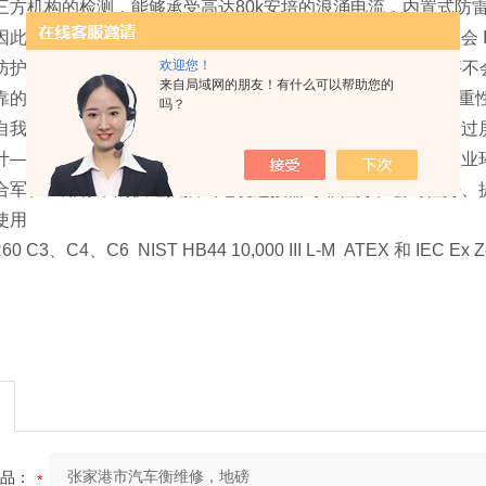
三方机构的检测，能够承受高达80k安培的浪涌电流，内置式防
此而增添的计划外维护费用。（雷击测试标准按照电工委员会 IEC
欢迎您！
防护等级IP68/IP69K，整体焊接密封设计确保遭水淹没的地
来自局域网的朋友！有什么可以帮助您的
靠的准确性—100% 经过验证，在各种环境与条件下提供的称重
吗？
自我监测系统就潜在问题预先发出预警信号，防患于未然（通过
计—重型称重使用、抗腐蚀的不锈钢，耐腐蚀，适合在恶劣工
合军、医用标准的快速插拔式电缆连接器可靠性好、密封性好、提
使用
0 C3、C4、C6 NIST HB44 10,000 III L-M ATEX 和 IEC Ex Z
品：