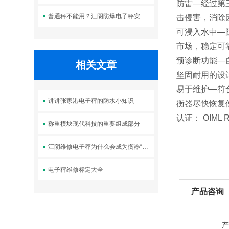
防雷—经过第
普通秤不能用？江阴防爆电子秤安全优势全解析
击侵害，消除因
可浸入水中—
市场，稳定可
预诊断功能—
相关文章
坚固耐用的设
易于维护—符
讲讲张家港电子秤的防水小知识
衡器尽快恢复
认证： OIML R6
称重模块现代科技的重要组成部分
江阴维修电子秤为什么会成为衡器“霸王”
电子秤维修标定大全
产品咨询
产