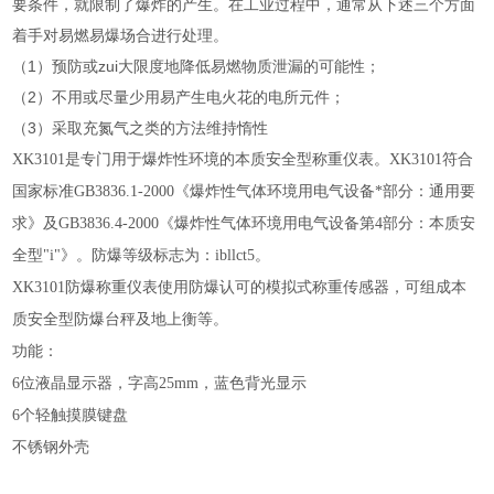
要条件，就限制了爆炸的产生。在工业过程中，通常从下述三个方面
着手对易燃易爆场合进行处理。
（1）预防或zui大限度地降低易燃物质泄漏的可能性；
（2）不用或尽量少用易产生电火花的电所元件；
（3）采取充氮气之类的方法维持惰性
XK3101是专门用于爆炸性环境的本质安全型称重仪表。XK3101符合
国家标准GB3836.1-2000《爆炸性气体环境用电气设备*部分：通用要
求》及GB3836.4-2000《爆炸性气体环境用电气设备第4部分：本质安
全型"i"》。防爆等级标志为：ibllct5。
XK3101防爆称重仪表使用防爆认可的模拟式称重传感器，可组成本
质安全型防爆台秤及地上衡等。
功能：
6位液晶显示器，字高25mm，蓝色背光显示
6个轻触摸膜键盘
不锈钢外壳