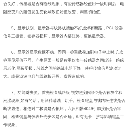
否良好，传感器是否有断线现象，有些传感器经使用一段时间后，电
阻应变片的阻值发生变化导致初始值改变，调整初始值。
5、显示缺划。显示器与线路板接触不好虚焊有断路，PCU段选
信号三极管、锁存器损坏，显示器内部短路，更换显示器。
6、显示器显示数据不稳。即同一称重载荷加到电子秤上时,几次
称重显示值不同。产生原因一般是称重仪表与传感器之间虚连，绝缘
层老化,屏蔽受损，芯线之间的绝缘电阻下降，使得传输信号波动过
大。或是滤波电容与线路板开焊、虚焊造成的。
7、功能键失灵。首先检查线路板与按键接触部位是否有灰尘和
潮湿现象,如有的话，用酒精淸洗、烘千。检查键盘与线路板连线是否
断线虚连。相连时二极管是否损坏，六反相器4049引脚接触是否牢
固。检查键盘与仪表外壳安装是否正确，即有无卡、挤等影响键盘工
作现象。