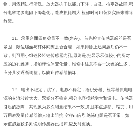
物，用酒精进行清洗。放大器抗干扰能力下降，自激。检零器故障,积
分电容绝缘电阻下降老化，造成损耗增大,检修时可用替换实验来排除
故障。
11、承重台面四角称量不一致(角差)。首先检查传感器螺丝是否
紧固，限位螺丝与秤体间隙是否合理，如果排除上述问题后仍不一
致，则可用小组锉轻轻锉传感器内孔,原则是:把显示示值较小的所对
应的边孔锉薄，增加弹性体变化量，维修中注意不要一次锉的过多，
应分几次逐渐调整，以防止传感器损坏。
12、输出不稳定，跳字。电源不稳定，给积分器、检零器供电电
源的交流波纹太大。双积分不稳定,积分电容损耗增大和漏电。传感器
引起的故障，其现象为多次测量结果不一致,并且零点漂移、蠕变，用
万用表测量传感器输人输出阻抗,空秤m信号,绝缘电阻是否正常，如
示值超差较多则说明传感器已损坏,应及时更换。