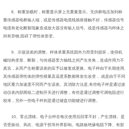
8、称重加载时，称重显示屏上无重量显示。无供桥电压加到称
重传感器电桥输人端，或是传感器电缆线插座接触不好，传感器信号
电缆有老化断裂现象造成放大器没有输人信号。或是传感器与秤体之
间有异物,阻碍了弹性体形变。
9、示值误差的调整。秤体承重系统因外力而受到损坏，使得机
械结构变形、断裂，与传感器受力轴线之间产生夹角，造成作用力不
真实，从而产生称重误差的应予以修复或更换。电子秤由于长期使用,
其传感器弹性体的弹性模量及温度系数都将发生改变，.或是由于不同
地区重力加速度不同而产生误差。其消除方法是,有些电子秤是通过拔
动仪表内部两组二进制开关进行调整，有些是通过调整可调电阻进行
校准，另外一些电子秤则是通过键盘功能键进行调整。
10、零点漂移。电子台秤在每次使用后回零不好，产生漂移。是
否受振动、风吹、电源干扰等外界影响。电路板绝缘电阻下降、有脏