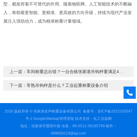
型，都发挥着不可替代的作用。随着物联网、人工智能技术的不断融
入，将朝着更智能、更精准、更高效的方向升级，持续为现代产业发
展注入强劲动力，成为精准称重计量领域。
上一篇：
车间称重总出错？一台合格张家港吊钩秤要满足4个条件
下一篇：
常熟吊钩秤是什么？工业起重称重设备介绍
2026 版权所有 © 张家港友声称重设备有限公司
备案号：苏ICP备2021029347
号-2
GoogleSitemap
管理登陆
技术支持：
化工仪器网
地址：张家港市暨阳中路 传真：86-0512-58185789 邮件：
499658219@qq.com